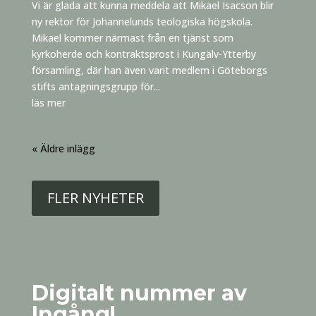
Vi är glada att kunna meddela att Mikael Isacson blir
ny rektor för Johannelunds teologiska högskola.
Mikael kommer närmast från en tjänst som
kyrkoherde och kontraktsprost i Kungälv-Ytterby
församling, där han även varit medlem i Göteborgs
stifts antagningsgrupp för...
läs mer
« Äldre inlägg
FLER NYHETER
Digitalt nummer av
Ingång!