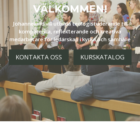
VÄLKOMMEN!
Johannelund vill utbilda teologistuderande till
kompetenta, reflekterande och kreativa
medarbetare för ledarskap i kyrka och samhälle
KONTAKTA OSS
KURSKATALOG