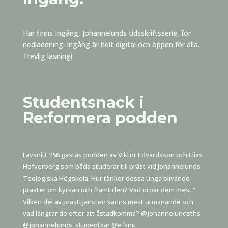
Här finns Ingång, Johannelunds tidsskriftsserie, för
nedladdning. Ingång är helt digital och öppen för alla.
Trevlig läsning!
Studentsnack i
Re:formera podden
I avsnitt 256 gästas podden av Viktor Edvardsson och Elias
Hofverberg som båda studerar till präst vid Johannelunds
Teologiska Högskola. Hur tänker dessa unga blivande
präster om kyrkan och framtiden? Vad oroar dem mest?
Vilken del av prästtjänsten känns mest utmanande och
vad längtar de efter att åstadkomma? @johannelundsths
@johannelunds_studentkar @efsnu