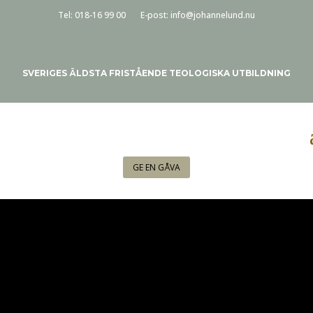
Tel:
018-16 99 00
E-post:
info@johannelund.nu
SVERIGES ÄLDSTA FRISTÅENDE TEOLOGISKA UTBILDNING
GE EN GÅVA
SENASTE
NYTT