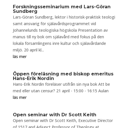
Forskningsseminarium med Lars-Göran
Sundberg
Lars-Göran Sundberg, lektor i historisk-praktisk teologi
samt ansvarig för själavårdsprogrammet vid
Johannelunds teologiska högskola Presentation av
manus till ny bok om själavård med fokus på den
lokala församlingens inre kultur och själavårdande
miljö. 20 april kl...
läs mer
Öppen föreläsning med biskop emeritus
Hans-Erik Nordin
Hans-Erik Nordin föreläser utifrån sin nya bok Att be
med eller utan censur? 21 april - 15:00 - 16:15 Aulan
läs mer
Open seminar with Dr Scott Keith
Open seminar with Dr Scott Keith, Executive Director
of 1517 and Adjunct Professor of Theology at