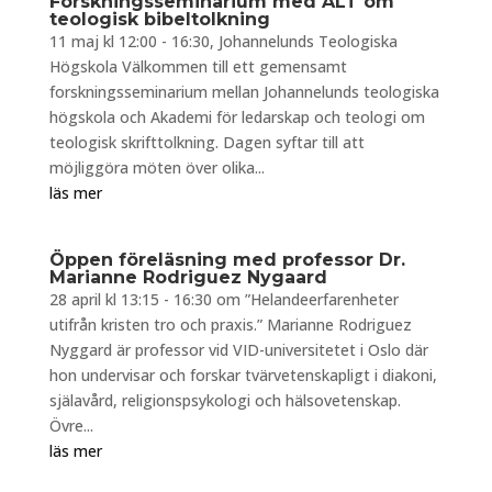
Forskningsseminarium med ALT om
teologisk bibeltolkning
11 maj kl 12:00 - 16:30, Johannelunds Teologiska
Högskola Välkommen till ett gemensamt
forskningsseminarium mellan Johannelunds teologiska
högskola och Akademi för ledarskap och teologi om
teologisk skrifttolkning. Dagen syftar till att
möjliggöra möten över olika...
läs mer
Öppen föreläsning med professor Dr.
Marianne Rodriguez Nygaard
28 april kl 13:15 - 16:30 om ”Helandeerfarenheter
utifrån kristen tro och praxis.” Marianne Rodriguez
Nyggard är professor vid VID-universitetet i Oslo där
hon undervisar och forskar tvärvetenskapligt i diakoni,
själavård, religionspsykologi och hälsovetenskap.
Övre...
läs mer