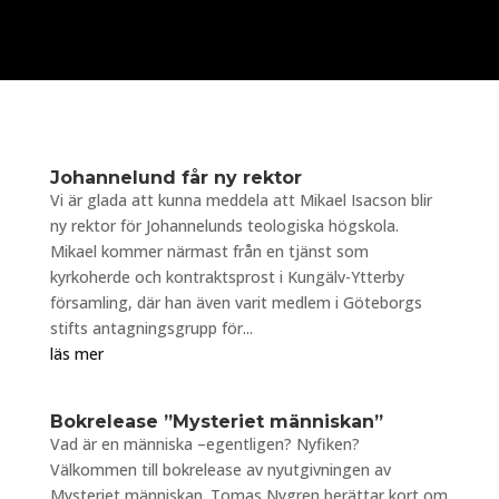
Johannelund får ny rektor
Vi är glada att kunna meddela att Mikael Isacson blir
ny rektor för Johannelunds teologiska högskola.
Mikael kommer närmast från en tjänst som
kyrkoherde och kontraktsprost i Kungälv-Ytterby
församling, där han även varit medlem i Göteborgs
stifts antagningsgrupp för...
läs mer
Bokrelease ”Mysteriet människan”
Vad är en människa –egentligen? Nyfiken?
Välkommen till bokrelease av nyutgivningen av
Mysteriet människan. Tomas Nygren berättar kort om