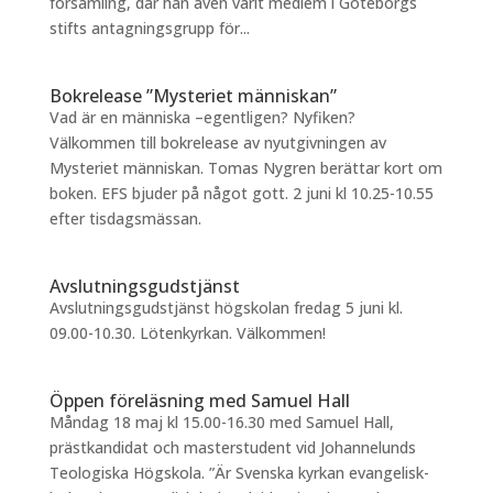
församling, där han även varit medlem i Göteborgs
stifts antagningsgrupp för...
Bokrelease ”Mysteriet människan”
Vad är en människa –egentligen? Nyfiken?
Välkommen till bokrelease av nyutgivningen av
Mysteriet människan. Tomas Nygren berättar kort om
boken. EFS bjuder på något gott. 2 juni kl 10.25-10.55
efter tisdagsmässan.
Avslutningsgudstjänst
Avslutningsgudstjänst högskolan fredag 5 juni kl.
09.00-10.30. Lötenkyrkan. Välkommen!
Öppen föreläsning med Samuel Hall
Måndag 18 maj kl 15.00-16.30 med Samuel Hall,
prästkandidat och masterstudent vid Johannelunds
Teologiska Högskola. ”Är Svenska kyrkan evangelisk-