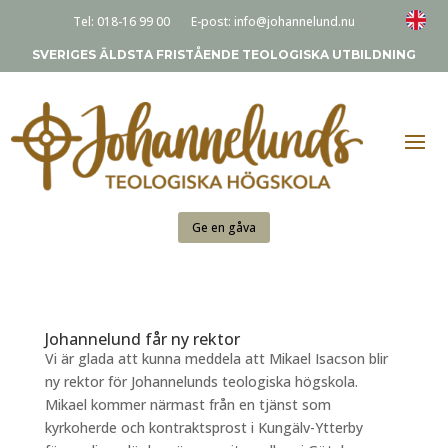
Tel:
018-16 99 00
E-post:
info@johannelund.nu
SVERIGES ÄLDSTA FRISTÅENDE TEOLOGISKA UTBILDNING
Ge en gåva
Johannelund får ny rektor
Vi är glada att kunna meddela att Mikael Isacson blir
ny rektor för Johannelunds teologiska högskola.
Mikael kommer närmast från en tjänst som
kyrkoherde och kontraktsprost i Kungälv-Ytterby