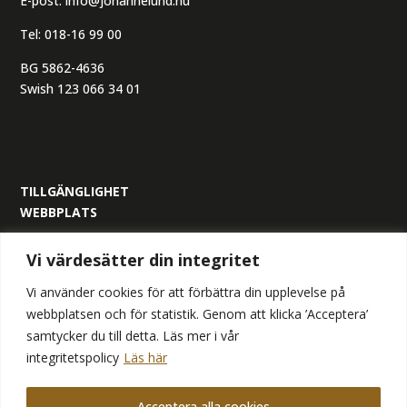
E-post:
info@johannelund.nu
Tel:
018-16 99 00
BG 5862-4636
Swish 123 066 34 01
TILLGÄNGLIGHET
WEBBPLATS
ORGANISATIONSNUMMER:
Vi värdesätter din integritet
559305-6517
Vi använder cookies för att förbättra din upplevelse på
webbplatsen och för statistik. Genom att klicka ’Acceptera’
samtycker du till detta. Läs mer i vår
integritetspolicy
Läs här
FÖLJ OSS
Acceptera alla cookies