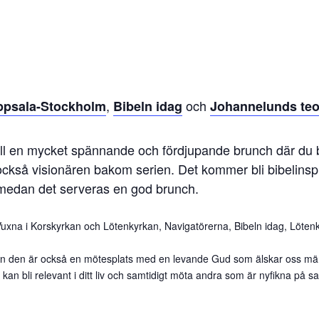
,
och
Uppsala-Stockholm
Bibeln idag
Johannelunds teo
ill en mycket spännande och fördjupande brunch där du bl
också visionären bakom serien. Det kommer bli bibelins
t medan det serveras en god brunch.
a i Korskyrkan och Lötenkyrkan, Navigatörerna, Bibeln idag, Löten
 men den är också en mötesplats med en levande Gud som älskar oss män
 kan bli relevant i ditt liv och samtidigt möta andra som är nyfikna på 