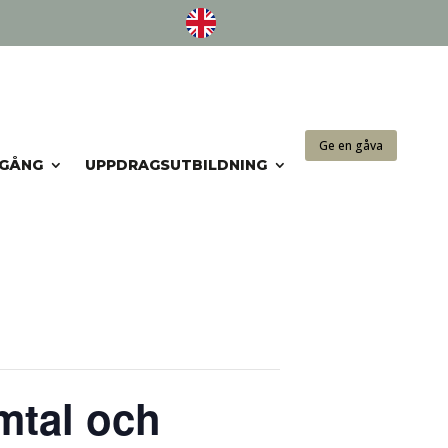
Ge en gåva
NGÅNG
UPPDRAGSUTBILDNING
mtal och