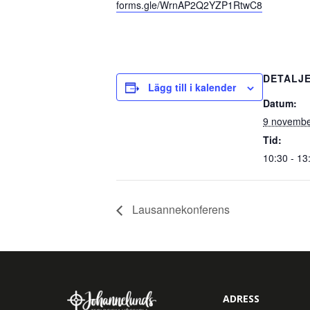
forms.gle/WrnAP2Q2YZP1RtwC8
DETALJ
Lägg till i kalender
Datum:
9 novembe
Tid:
10:30 - 13
Lausannekonferens
ADRESS