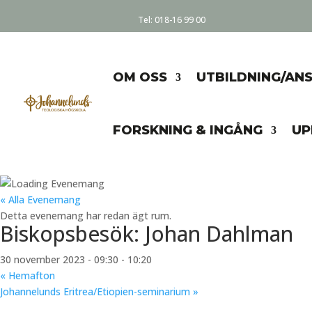
Tel:
018-16 99 00
OM OSS
UTBILDNING/AN
FORSKNING & INGÅNG
UP
« Alla Evenemang
Detta evenemang har redan ägt rum.
Biskopsbesök: Johan Dahlman
30 november 2023 - 09:30
-
10:20
«
Hemafton
Johannelunds Eritrea/Etiopien-seminarium
»