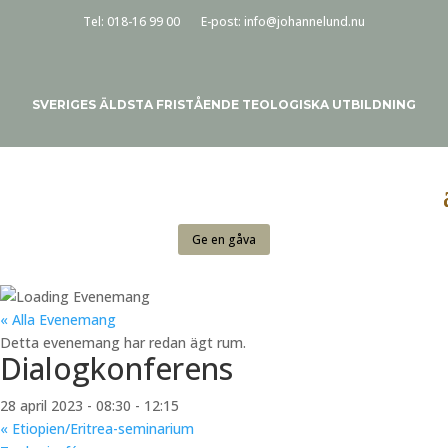
Tel:
018-16 99 00
E-post:
info@johannelund.nu
SVERIGES ÄLDSTA FRISTÅENDE TEOLOGISKA UTBILDNING
Ge en gåva
« Alla Evenemang
Detta evenemang har redan ägt rum.
Dialogkonferens
28 april 2023 - 08:30
-
12:15
«
Etiopien/Eritrea-seminarium