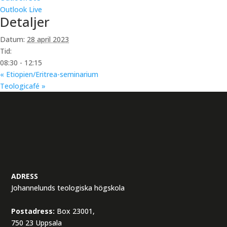
Outlook Live
Detaljer
Datum:
28 april 2023
Tid:
08:30 - 12:15
«
Etiopien/Eritrea-seminarium
Teologicafé
»
ADRESS
Johannelunds teologiska högskola
Postadress:
Box 23001,
750 23 Uppsala