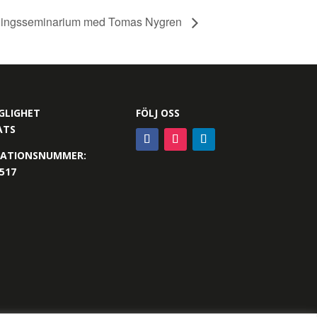
ningsseminarium med Tomas Nygren
GLIGHET
FÖLJ OSS
ATS
SATIONSNUMMER:
517