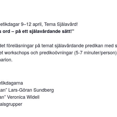
etikdagar 9–12 april, Tema Själavård!
 ord – på ett själavårdande sätt!”
 det föreläsningar på temat själavårdande predikan med s
det workschops och predikoövningar (5-7 minuter/person
arion.
etikdagarna
ikan” Lars-Göran Sundberg
an” Veronica Widell
talsgrupper