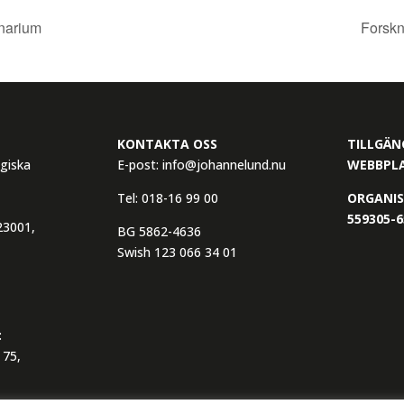
narium
Forsk
KONTAKTA OSS
TILLGÄN
giska
E-post:
info@johannelund.nu
WEBBPL
Tel:
018-16 99 00
ORGANI
559305-6
3001,
BG 5862-4636
Swish 123 066 34 01
:
 75,