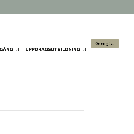
Ge en gåva
NGÅNG
UPPDRAGSUTBILDNING