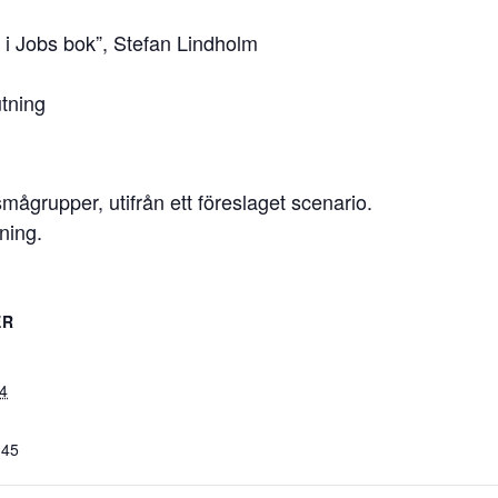
 i Jobs bok”, Stefan Lindholm
tning
mågrupper, utifrån ett föreslaget scenario.
ning.
ER
24
:45