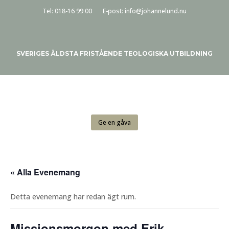
Tel:
018-16 99 00
E-post:
info@johannelund.nu
SVERIGES ÄLDSTA FRISTÅENDE TEOLOGISKA UTBILDNING
Ge en gåva
« Alla Evenemang
Detta evenemang har redan ägt rum.
Missionsmorgon med Erik