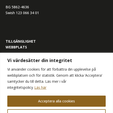
BG 5862-4636
Swish 123 066 34 01
TILLGÄNGLIGHET
WEBBPLATS
ORGANISATIONSNUMMER:
Vi värdesätter din integritet
559305-6517
Vi använder cookies för att förbättra din upplevelse på
webbplatsen och för statistik. Genom att klicka ’Acceptera’
samtycker du till detta. Läs mer i vår
integritetspolicy
Läs här
FÖLJ OSS
Acceptera alla cookies