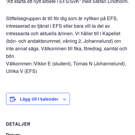
”Att starta ett nytt arbete i EFS/SvK” med Stefan Lindholm.
Stiftelsegruppen är till för dig som är nyfiken på EFS,
intresserad av tjänst i EFS eller bara vill ta del av
intressanta och aktuella ämnen. Vi håller till i Kapellet
(bön- och andaktsrummet, våning 2, Johannelund) om
inte annat sägs. Välkommen till fika, föredrag, samtal och
bön.
Välkommen /Viktor E (student), Tomas N (Johannelund),
Ulrika V (EFS)
Lägg till i kalender
DETALJER
Datum: