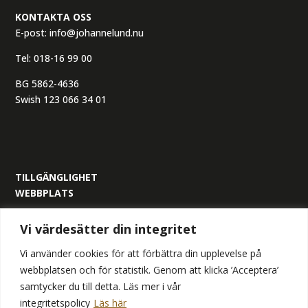
KONTAKTA OSS
E-post:
info@johannelund.nu
Tel:
018-16 99 00
BG 5862-4636
Swish 123 066 34 01
TILLGÄNGLIGHET
WEBBPLATS
ORGANISATIONSNUMMER:
Vi värdesätter din integritet
559305-6517
Vi använder cookies för att förbättra din upplevelse på
webbplatsen och för statistik. Genom att klicka ’Acceptera’
samtycker du till detta. Läs mer i vår
integritetspolicy
Läs här