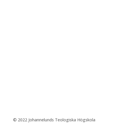
TILLGÄNGLIGHET
WEBBPLATS
ORGANISATIONSNUMMER:
559305-6517
FÖLJ OSS
© 2022 Johannelunds Teologiska Högskola