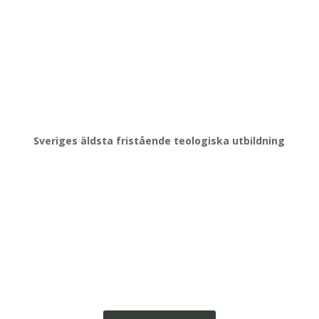
Tel:
018-16 99 00
E-post:
info@johannelund.nu
Tel:
018-16 99 00
Sveriges äldsta fristående teologiska utbildning