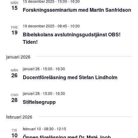
15 december 2025 - 15:00
-
16:30
MÅN
Naviga
15
Forskningsseminarium med Martin Sanfridson
19 december 2025 - 08:45
-
10:30
FRE
19
Bibelskolans avslutningsgudstjänst OBS!
Tiden!
januari 2026
januari 26 - 15:00
-
16:30
MÅN
26
Docentföreläsning med Stefan Lindholm
januari 28 - 15:00
-
16:30
ONS
28
Stiftelsegrupp
februari 2026
februari 10 - 08:30
-
12:15
TIS
10
Öppen föreläsning med Dr. Maté Joob