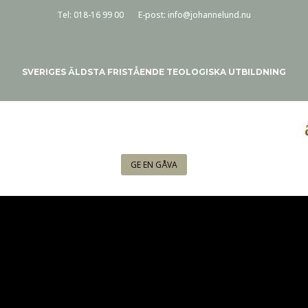
Tel:
018-16 99 00
E-post:
info@johannelund.nu
SVERIGES ÄLDSTA FRISTÅENDE TEOLOGISKA UTBILDNING
GE EN GÅVA
KALENDER