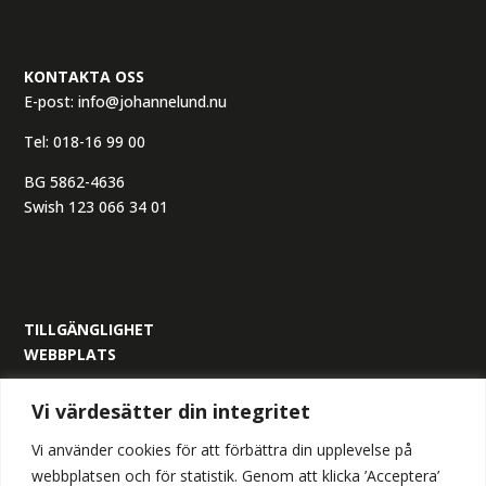
KONTAKTA OSS
E-post:
info@johannelund.nu
Tel:
018-16 99 00
BG 5862-4636
Swish 123 066 34 01
TILLGÄNGLIGHET
WEBBPLATS
ORGANISATIONSNUMMER:
Vi värdesätter din integritet
559305-6517
Vi använder cookies för att förbättra din upplevelse på
webbplatsen och för statistik. Genom att klicka ’Acceptera’