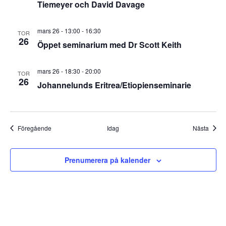
Tiemeyer och David Davage
mars 26 - 13:00
-
16:30
TOR
26
Öppet seminarium med Dr Scott Keith
mars 26 - 18:30
-
20:00
TOR
26
Johannelunds Eritrea/Etiopienseminarie
Evenemang
Even
Föregående
Idag
Nästa
Prenumerera på kalender