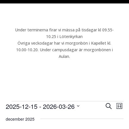
Under terminerna firar vi mässa på tisdagar kl 09.55-
10.25 i Lötenkyrkan
Övriga veckodagar har vi morgonbön i Kapellet kl.
10.00-10.20. Under campusdagar är morgonbönen i
Aulan.
Evenemang
Even
Ev
2025-12-15
 - 
2026-03-26
Sök
Lista
vy
Searc
Välj
and
december 2025
datum.
Views