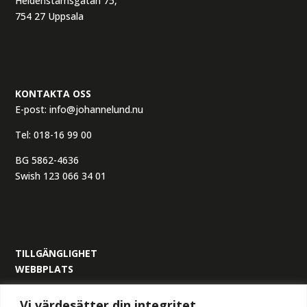
Heidenstamsgatan 75,
754 27 Uppsala
KONTAKTA OSS
E-post:
info@johannelund.nu
Tel:
018-16 99 00
BG 5862-4636
Swish 123 066 34 01
TILLGÄNGLIGHET
WEBBPLATS
ORGANISATIONSNUMMER:
Vi värdesätter din integritet