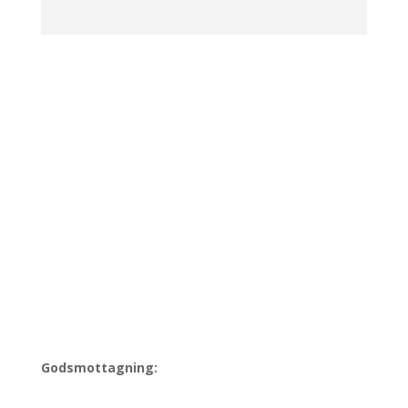
ADRESS
Johannelunds teologiska högskola
Postadress:
Box 23001,
750 23 Uppsala
Besöksadress:
Heidenstams torg
Godsmottagning:
Heidenstamsgatan 75,