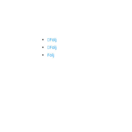
IGHET
FÖLJ OSS
S
Följ
TIONSNUMM
Följ
Följ
7