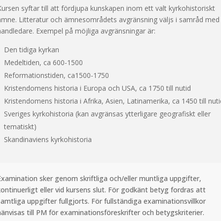
ursen syftar till att fördjupa kunskapen inom ett valt kyrkohistoriskt
ämne.
Litteratur och ämnesområdets avgränsning väljs i samråd med
handledare. Exempel på möjliga avgränsningar är:
Den tidiga kyrkan
Medeltiden, ca 600-1500
Reformationstiden, ca1500-1750
Kristendomens historia i Europa och USA, ca 1750 till nutid
Kristendomens historia i Afrika, Asien, Latinamerika, ca 1450 till nuti
Sveriges kyrkohistoria (kan avgränsas ytterligare geografiskt eller
tematiskt)
Skandinaviens kyrkohistoria
Examination sker genom skriftliga och/eller muntliga uppgifter,
ontinuerligt eller vid kursens slut. För godkänt betyg fordras att
amtliga uppgifter fullgjorts. För fullständiga examinationsvillkor
änvisas till PM för examinationsföreskrifter och betygskriterier.