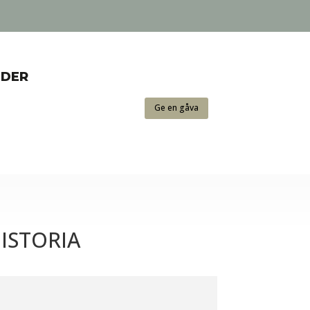
NDER
Ge en gåva
ISTORIA