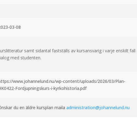
2023-03-08
urslitteratur samt sidantal fastställs av kursansvarig i varje enskilt fall 
ialog med studenten.
https://www.johannelund.nu/wp-content/uploads/2026/03/Plan-
HK0422-Fordjupningskurs-i-kyrkohistoria.pdf
Önskar du en äldre kursplan maila
administration@johannelund.nu