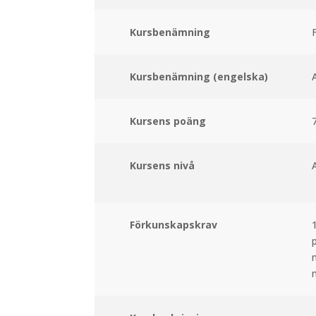
Kursbenämning
Kursbenämning (engelska)
Kursens poäng
Kursens nivå
Förkunskapskrav
1
p