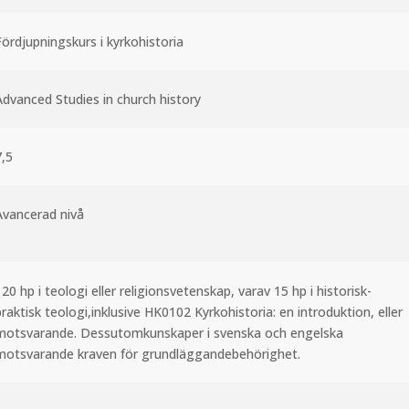
Fördjupningskurs i kyrkohistoria
Advanced Studies in church history
7,5
Avancerad nivå
20 hp i teologi eller religionsvetenskap, varav 15 hp i historisk-
raktisk teologi,inklusive HK0102 Kyrkohistoria: en introduktion, eller
motsvarande. Dessutomkunskaper i svenska och engelska
motsvarande kraven för grundläggandebehörighet.