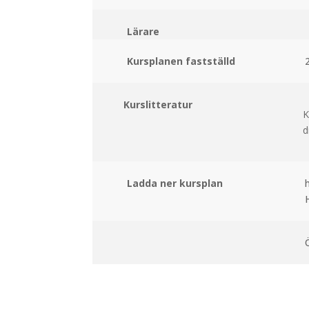
Lärare
Kursplanen fastställd
Kurslitteratur
K
d
Ladda ner kursplan