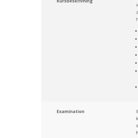
Kursbeskrivning
K
Examination
k
s
h