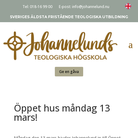
Tel:
018-16 99 00
E-post:
info@johannelund.nu
SVERIGES ÄLDSTA FRISTÅENDE TEOLOGISKA UTBILDNING
Ge en gåva
Öppet hus måndag 13
mars!
Måndag den 13 mars bjuder Johannelund in till Öppet