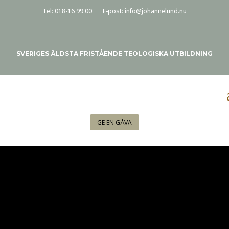
Tel:
018-16 99 00
E-post:
info@johannelund.nu
SVERIGES ÄLDSTA FRISTÅENDE TEOLOGISKA UTBILDNING
GE EN GÅVA
KALENDER