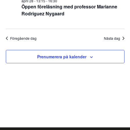
april
april 28 - 13:15
-
16:30
Naviga
Öppen föreläsning med professor Marianne
2026
Rodriguez Nygaard
Föregående dag
Nästa dag
Prenumerera på kalender