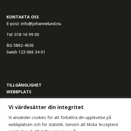
KONTAKTA OSS
E-post:
info@johannelund.nu
Tel:
018-16 99 00
BG 5862-4636
Swish 123 066 34 01
TILLGÄNGLIGHET
WEBBPLATS
ORGANISATIONSNUMMER:
Vi värdesätter din integritet
559305-6517
Vi använder cookies för att förbättra din upplevelse på
webbplatsen och för statistik. Genom att klicka ’Acceptera’