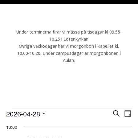
Under terminerna firar vi mässa på tisdagar kl 09.55-
10.25 i Lötenkyrkan
Övriga veckodagar har vi morgonbön i Kapellet kl.
10.00-10.20. Under campusdagar är morgonbönen i
Aulan.
Evenemang
Even
Ev
2026-04-28
Sök
Dag
vy
Searc
för
Välj
13:00
and
28
datum.
Views