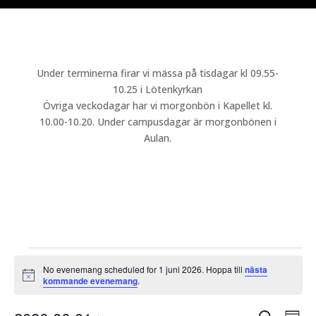
Under terminerna firar vi mässa på tisdagar kl 09.55-
10.25 i Lötenkyrkan
Övriga veckodagar har vi morgonbön i Kapellet kl.
10.00-10.20. Under campusdagar är morgonbönen i
Aulan.
Evenemang
No evenemang scheduled for 1 juni 2026. Hoppa till
nästa
för
Notis
kommande evenemang
.
1
Even
Ev