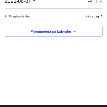
2026-06-01
juni
Sök
Dag
vy
Searc
2026
Välj
and
datum.
Föregående dag
Nästa dag
Views
Naviga
Prenumerera på kalender