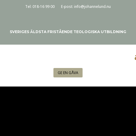
Tel:
018-16 99 00
E-post:
info@johannelund.nu
SVERIGES ÄLDSTA FRISTÅENDE TEOLOGISKA UTBILDNING
GE EN GÅVA
KALENDER