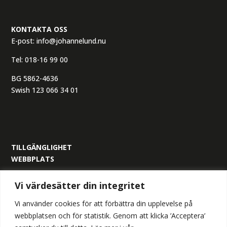
KONTAKTA OSS
E-post:
info@johannelund.nu
Tel:
018-16 99 00
BG 5862-4636
Swish 123 066 34 01
TILLGÄNGLIGHET
WEBBPLATS
ORGANISATIONSNUMMER:
Vi värdesätter din integritet
559305-6517
Vi använder cookies för att förbättra din upplevelse på
webbplatsen och för statistik. Genom att klicka ’Acceptera’