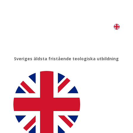
Tel:
018-16 99 00
E-post:
info@johannelund.nu
Tel:
018-16 99 00
Sveriges äldsta fristående teologiska utbildning